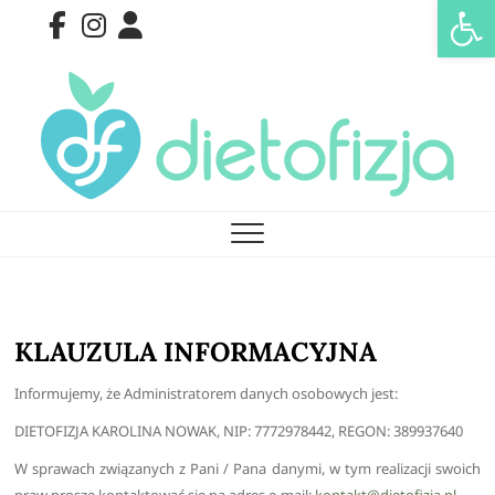
Op
Skip
Facebook
Instagram
Znany
to
lekarz
content
Dietofizja
KLAUZULA INFORMACYJNA
Informujemy, że Administratorem danych osobowych jest:
DIETOFIZJA KAROLINA NOWAK, NIP: 7772978442, REGON: 389937640
W sprawach związanych z Pani / Pana danymi, w tym realizacji swoich